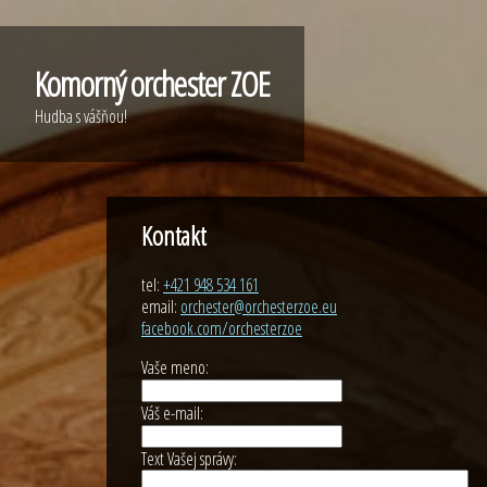
Komorný orchester ZOE
Hudba s vášňou!
Kontakt
tel:
+421 948 534 161
email:
orchester@orchesterzoe.eu
facebook.com/orchesterzoe
Vaše meno:
Váš e-mail:
Text Vašej správy: